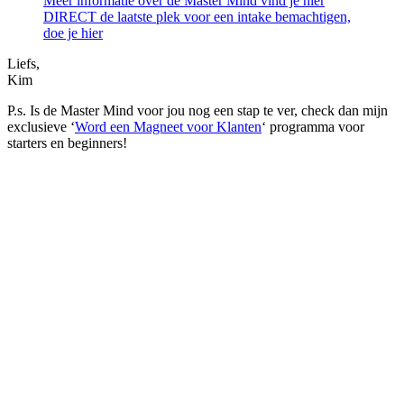
Meer informatie over de Master Mind vind je hier
DIRECT de laatste plek voor een intake bemachtigen,
doe je hier
Liefs,
Kim
P.s. Is de Master Mind voor jou nog een stap te ver, check dan mijn
exclusieve ‘
Word een Magneet voor Klanten
‘ programma voor
starters en beginners!