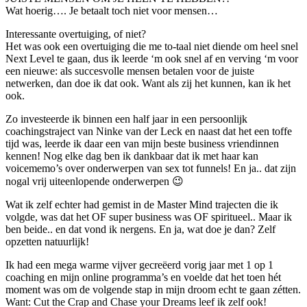
Wat hoerig…. Je betaalt toch niet voor mensen…
Interessante overtuiging, of niet?
Het was ook een overtuiging die me to-taal niet diende om heel snel
Next Level te gaan, dus ik leerde ‘m ook snel af en verving ‘m voor
een nieuwe: als succesvolle mensen betalen voor de juiste
netwerken, dan doe ik dat ook. Want als zij het kunnen, kan ik het
ook.
Zo investeerde ik binnen een half jaar in een persoonlijk
coachingstraject van Ninke van der Leck en naast dat het een toffe
tijd was, leerde ik daar een van mijn beste business vriendinnen
kennen! Nog elke dag ben ik dankbaar dat ik met haar kan
voicememo’s over onderwerpen van sex tot funnels! En ja.. dat zijn
nogal vrij uiteenlopende onderwerpen 😉
Wat ik zelf echter had gemist in de Master Mind trajecten die ik
volgde, was dat het OF super business was OF spiritueel.. Maar ik
ben beide.. en dat vond ik nergens. En ja, wat doe je dan? Zelf
opzetten natuurlijk!
Ik had een mega warme vijver gecreëerd vorig jaar met 1 op 1
coaching en mijn online programma’s en voelde dat het toen hét
moment was om de volgende stap in mijn droom echt te gaan zétten.
Want: Cut the Crap and Chase your Dreams leef ik zelf ook!