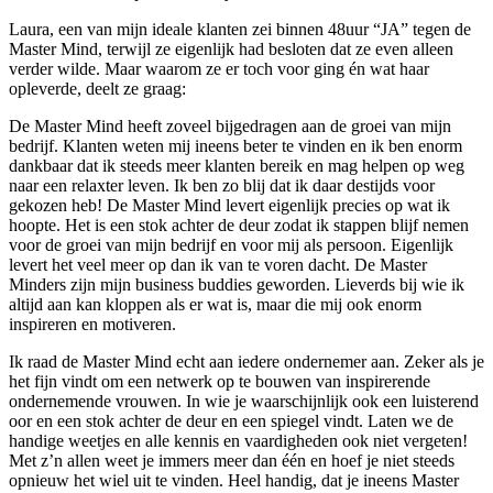
Laura, een van mijn ideale klanten zei binnen 48uur “JA” tegen de
Master Mind, terwijl ze eigenlijk had besloten dat ze even alleen
verder wilde. Maar waarom ze er toch voor ging én wat haar
opleverde, deelt ze graag:
De Master Mind heeft zoveel bijgedragen aan de groei van mijn
bedrijf. Klanten weten mij ineens beter te vinden en ik ben enorm
dankbaar dat ik steeds meer klanten bereik en mag helpen op weg
naar een relaxter leven. Ik ben zo blij dat ik daar destijds voor
gekozen heb! De Master Mind levert eigenlijk precies op wat ik
hoopte. Het is een stok achter de deur zodat ik stappen blijf nemen
voor de groei van mijn bedrijf en voor mij als persoon. Eigenlijk
levert het veel meer op dan ik van te voren dacht. De Master
Minders zijn mijn business buddies geworden. Lieverds bij wie ik
altijd aan kan kloppen als er wat is, maar die mij ook enorm
inspireren en motiveren.
Ik raad de Master Mind echt aan iedere ondernemer aan. Zeker als je
het fijn vindt om een netwerk op te bouwen van inspirerende
ondernemende vrouwen. In wie je waarschijnlijk ook een luisterend
oor en een stok achter de deur en een spiegel vindt. Laten we de
handige weetjes en alle kennis en vaardigheden ook niet vergeten!
Met z’n allen weet je immers meer dan één en hoef je niet steeds
opnieuw het wiel uit te vinden. Heel handig, dat je ineens Master