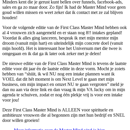
Minders kent die je gerust kunt bellen over funnels, facebook-ads,
sales en ga zo maar door. Zo fijn! Ik had de Master Mind voor geen
goud willen missen en weet zeker dat ik contact met ze zal blijven
houden!
Voor de volgende editie van de First Class Master Mind hebben ook
al 4 vrouwen zich aangemeld en er staan nog 8!! intakes gepland!
Voordat ik alles ging lanceren, besprak ik met mijn mentor mijn
droom (vanuit mijn hart) en uiteindelijk mijn concrete doel (vanuit
mijn hoofd). Het is interessant hoe het Universum met die twee is
omgegaan en ik dat ga ik later ook zeker met je delen!
De nieuwe editie van de First Class Master Mind is tevens de laatste
editie voor dit jaar én de laatste editie in deze vorm. Mocht je zoiets
hebben van “shiiit, ik wil NU nog een intake plannen want ik
VOEL dat dit hét moment is om Next Level te gaan met mijn
business, om mijn impact en omzet NU te gaan vergroten” meld je
dan nu aan via deze link en dan vraag ik mijn VA Jacky om in mijn
agenda te schuiven, zodat er nog één plekje vrij is voor een intake
voor jou!
Deze First Class Master Mind is ALLEEN voor spirituele en
ambitieuze vrouwen die al begonnen zijn met hun bedrijf en SNEL
door willen groeien!