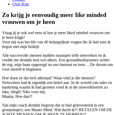
Over Kim
Zo krijg je eenvoudig meer like minded
vrouwen om je heen
Vraag jij je ook wel eens af hoe je meer liked minded vrouwen om
je heen krijgt?
Voor mij was het één van dé belangrijkste vragen die ik had toen ik
begon met mijn bedrijf.
Alle succesvolle mensen hadden suuuuper toffe netwerken en ik
voelde me destijds best wel alleen. Een gezondheidsjourney achter
de rug, mijn baan opgezegd na een burnout en toen… De droom om
voor mezelf te beginnen.
Hoe doen ze dat toch allemaal? Waar vínd je die mensen?
Netwerken had ik eigenlijk een hekel aan. In de wereld van sales en
marketing waarin ik had gezeten vond ik al die netwerkborrels zo
fake, blegh! Niks voor mij.
Maarja, Hoe dan?!
Van mijn coach destijds begreep dat ze had geïnvesteerd in een
groepstraject, een Master Mind. Wát dacht ik?! BETALEN OM DE
JUISTE MENSEN OM JE HEEN TE HEBBEN?!